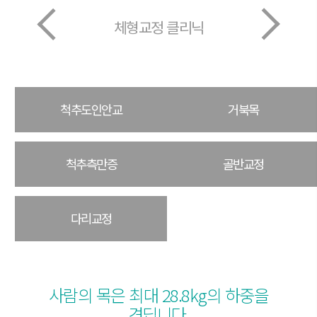
체형교정 클리닉
척추도인안교
거북목
척추측만증
골반교정
다리교정
사람의 목은 최대 28.8kg의 하중을
견딥니다.