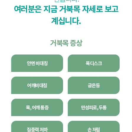
여러분은 지금 거북목 자세로 보고
계십니다.
거북목 증상
안면 비대칭
목디스크
어깨비대칭
굽은등
목, 어깨 통증
만성피로, 두통
집중력 저하
손 저림