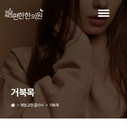
거북목
>
체형교정 클리닉
>
거북목